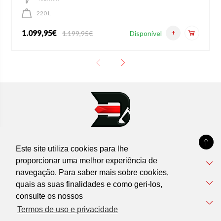
220 L
1.099,95€
Disponível
1.199,95€
Este site utiliza cookies para lhe
proporcionar uma melhor experiência de
DEVIL'MACHINES
navegação. Para saber mais sobre cookies,
Informações
quais as suas finalidades e como geri-los,
consulte os nossos
Apoio ao Cliente
Termos de uso e privacidade