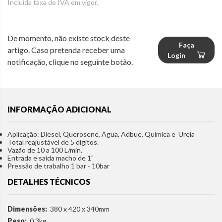
Incluída taxa de IVA em vigor.
De momento, não existe stock deste
Faça
artigo. Caso pretenda receber uma
Login
notificação, clique no seguinte botão.
INFORMAÇÃO ADICIONAL
Aplicação: Diesel, Querosene, Água, Adbue, Química e Ureia
Total reajustável de 5 dígitos.
Vazão de 10 a 100 L/min.
Entrada e saída macho de 1"
Pressão de trabalho 1 bar - 10bar
DETALHES TÉCNICOS
Dimensões:
380 x 420 x 340mm
Peso:
0.3kg