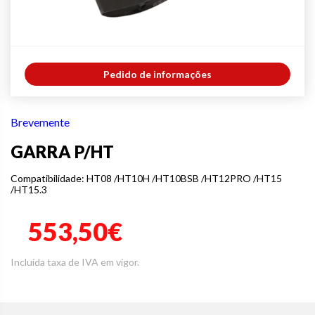
Pedido de informações
Brevemente
GARRA P/HT
Compatibilidade: HT08 /HT10H /HT10BSB /HT12PRO /HT15
/HT15.3
553,50€
Incluída taxa de IVA em vigor.